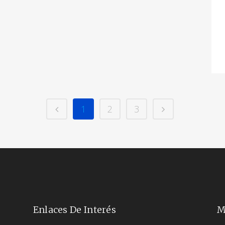
1
2
3
Enlaces De Interés
M