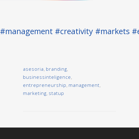
#management #creativity #markets #e
asesoria
,
branding
,
businessinteligence
,
entrepreneurship
,
management
,
marketing
,
statup