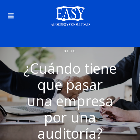
BLOG
¿Cuándo tiene
que pasar
una empresa
por una
auditoría?